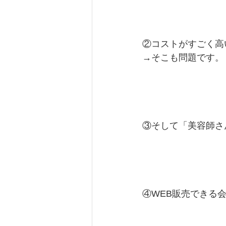
②コストがすごく高い
→そこも問題です。
③そして「美容師さ
④WEB販売できる