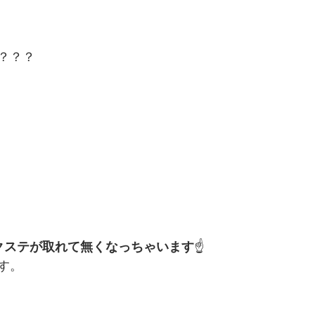
？？？
。
クステが取れて無くなっちゃいます
☝️
す。