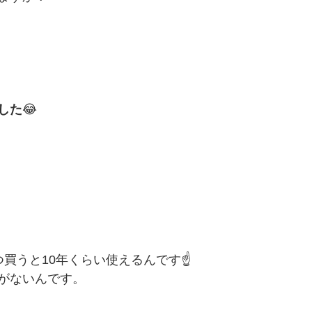
した
😂
。
買うと10年くらい使えるんです☝️
がないんです。