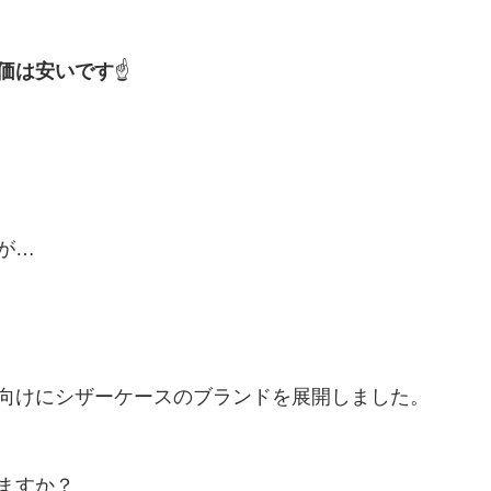
価は安いです
☝️
が…
向けにシザーケースのブランドを展開しました。
ますか？