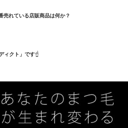
Lで1番売れている店販商品は何か？
ディクト」です
☝️