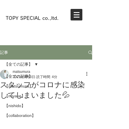
TOPY SPECIAL co.,ltd.
記事
【全ての記事】
matsumura
【全ての記事】
2021年9月3日
読了時間: 4分
スタッフがコロナに感染
【matsumura】
してしまいました💦
【miyake】
【nishido】
【collaboration】